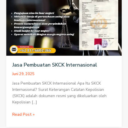
Jasa Pembuatan SKCK Internasional
Juni 29, 2025
Jasa Pembuatan SKCK Internasional Apa Itu SKCK
Internasional? Surat Keterangan Catatan Kepolisian
(SKCK) adalah dokumen resmi yang dikeluarkan oleh
Kepolisian […]
Jasa
Read Post »
Pembuatan
SKCK