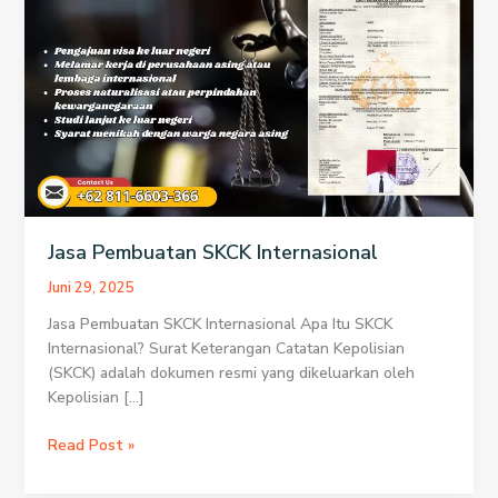
Jasa Pembuatan SKCK Internasional
Juni 29, 2025
Jasa Pembuatan SKCK Internasional Apa Itu SKCK
Internasional? Surat Keterangan Catatan Kepolisian
(SKCK) adalah dokumen resmi yang dikeluarkan oleh
Kepolisian […]
Jasa
Read Post »
Pembuatan
SKCK