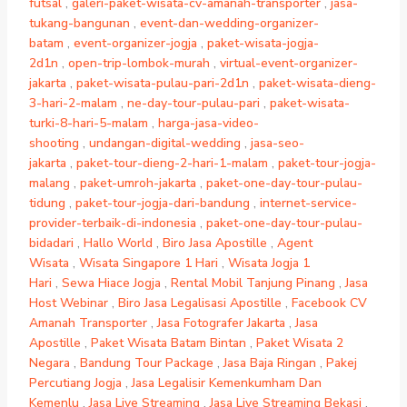
futsal
,
galeri-paket-wisata-cv-amanah-transporter
,
jasa-
tukang-bangunan
,
event-dan-wedding-organizer-
batam
,
event-organizer-jogja
,
paket-wisata-jogja-
2d1n
,
open-trip-lombok-murah
,
virtual-event-organizer-
jakarta
,
paket-wisata-pulau-pari-2d1n
,
paket-wisata-dieng-
3-hari-2-malam
,
ne-day-tour-pulau-pari
,
paket-wisata-
turki-8-hari-5-malam
,
harga-jasa-video-
shooting
,
undangan-digital-wedding
,
jasa-seo-
jakarta
,
paket-tour-dieng-2-hari-1-malam
,
paket-tour-jogja-
malang
,
paket-umroh-jakarta
,
paket-one-day-tour-pulau-
tidung
,
paket-tour-jogja-dari-bandung
,
internet-service-
provider-terbaik-di-indonesia
,
paket-one-day-tour-pulau-
bidadari
,
Hallo World
,
Biro Jasa Apostille
,
Agent
Wisata
,
Wisata Singapore 1 Hari
,
Wisata Jogja 1
Hari
,
Sewa Hiace Jogja
,
Rental Mobil Tanjung Pinang
,
Jasa
Host Webinar
,
Biro Jasa Legalisasi Apostille
,
Facebook CV
Amanah Transporter
,
Jasa Fotografer Jakarta
,
Jasa
Apostille
,
Paket Wisata Batam Bintan
,
Paket Wisata 2
Negara
,
Bandung Tour Package
,
Jasa Baja Ringan
,
Pakej
Percutiang Jogja
,
Jasa Legalisir Kemenkumham Dan
Kemenlu
,
Jasa Live Streaming
,
Jasa Live Streaming Bekasi
,